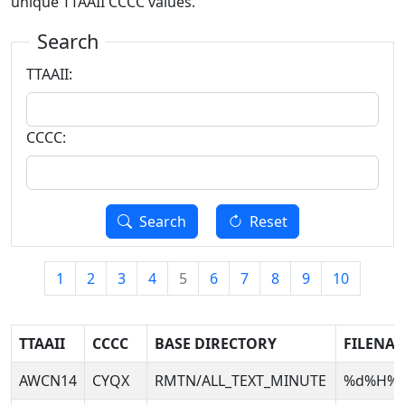
unique TTAAII CCCC values.
Search
TTAAII:
CCCC:
Search
Reset
1
2
3
4
5
6
7
8
9
10
TTAAII
CCCC
BASE DIRECTORY
FILENAM
AWCN14
CYQX
RMTN/ALL_TEXT_MINUTE
%d%H%